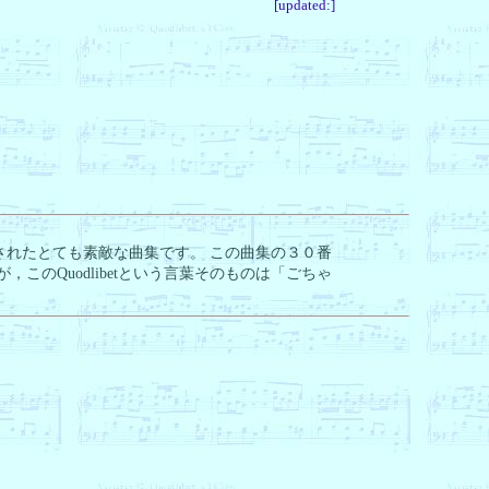
[updated:
]
されたとても素敵な曲集です。 この曲集の３０番
，このQuodlibetという言葉そのものは「ごちゃ