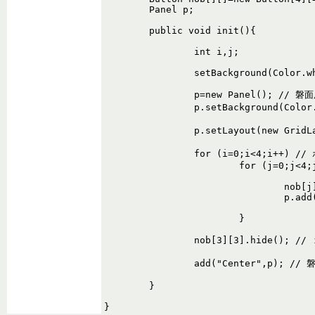
	Panel p;

	public void init(){

		int i,j;

		setBackground(Color.white);

		p=new Panel(); // 磐面用パネル作成

		p.setBackground(Color.gray); // 灰色にする

		p.setLayout(new GridLayout(4,4,2,2)); // 磐面のレイアウト

		for (i=0;i<4;i++) // ボタン作成

			for (j=0;j<4;j++) {

				nob[j][i]=new Button(String.valueOf(i*4+j+1));

				p.add(nob[j][i]);

			}

		nob[3][3].hide(); // １６のボタンを隠す

		add("Center",p); // 磐面をアプレットに配置

	}
