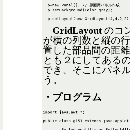
  p=new Panel(); // 磐面用パネル作成

  p.setBackground(Color.gray);

GridLayout
のコ
が横の列数と縦の
置した部品間の距離
とも２にしてある
でき、そこにパネ
う。
・プログラム
import java.awt.*;

public class g151 extends java.applet.
	Button nob[][]=new Button[4][4];
