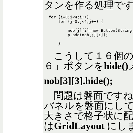
タンを作る処理で
  for (i=0;i<4;i++)

      for (j=0;j<4;j++) {

          nob[j][i]=new Button(String.
          p.add(nob[j][i]);

      }
こうして１６個の
６」ボタンを
hide()
nob[3][3].hide();
問題は磐面ですね
パネルを磐面にし
大きさで格子状に
は
GridLayout
にし