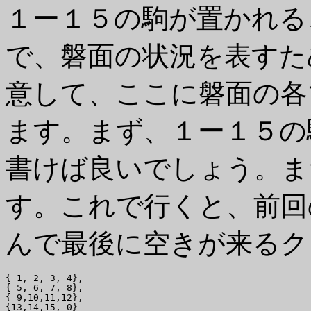
１ー１５の駒が置かれる
で、磐面の状況を表すた
意して、ここに磐面の各
ます。まず、１ー１５の
書けば良いでしょう。ま
す。これで行くと、前回
んで最後に空きが来るク
{ 1, 2, 3, 4},

{ 5, 6, 7, 8},

{ 9,10,11,12},
