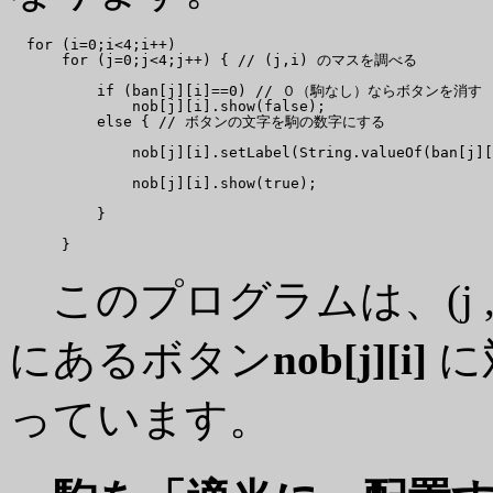
  for (i=0;i<4;i++)

      for (j=0;j<4;j++) { // (j,i) のマスを調べる

          if (ban[j][i]==0) // ０（駒なし）ならボタンを消す

              nob[j][i].show(false);

          else { // ボタンの文字を駒の数字にする

              nob[j][i].setLabel(String.valueOf(ban[j][
              nob[j][i].show(true);

          }

このプログラムは、(j ,
にあるボタン
nob[j][i]
に
っています。