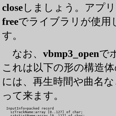
close
しましょう。アプリ
free
でライブラリが使用
す。
なお、
vbmp3_open
で
これは以下の形の構造体
には、再生時間や曲名な
って来ます。
  InputInfo=packed record

    szTrackName:array [0..127] of char;

    szArtistName:array [0..127] of char;
