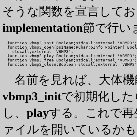
そうな関数を宣言してお
implementation
節で行い
  function vbmp3_init:Boolean;stdcall;external 'VBMP3';

  function vbmp3_open(pszName:PChar;pInfo:Pointer):Bool
    stdcall;external 'VBMP3';

  function vbmp3_play:Boolean;stdcall;external 'VBMP3';

  function vbmp3_free:Boolean;stdcall;external 'VBMP3';

名前を見れば、大体機
vbmp3_init
で初期化した
し、
play
する。これで再
ァイルを開いているかも