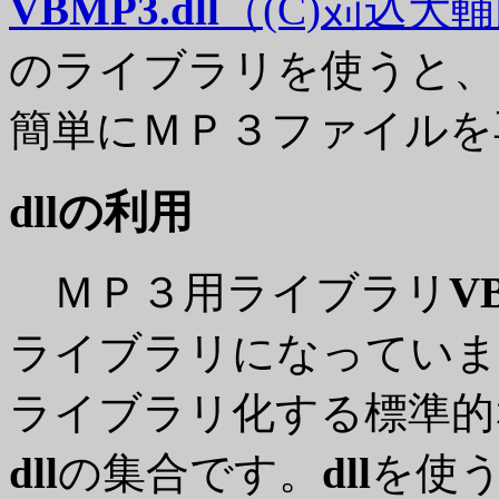
VBMP3.dll
（(C)苅込大
のライブラリを使うと、
簡単にＭＰ３ファイルを
dllの利用
ＭＰ３用ライブラリ
VB
ライブラリになっていま
ライブラリ化する標準的
dll
の集合です。
dll
を使