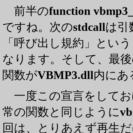
前半の
function vbmp3_
ですね。次の
stdcall
は引
「呼び出し規約」という
なります。そして、最後
関数が
VBMP3.dll
内にあ
一度この宣言をしてお
常の関数と同じように
vb
回は、とりあえず再生だ