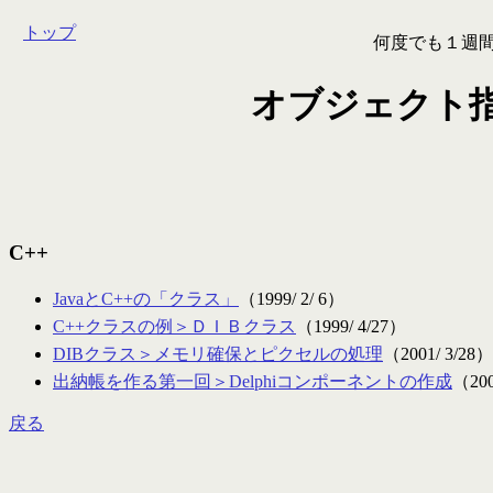
トップ
何度でも１週
オブジェクト
C++
JavaとC++の「クラス」
（1999/ 2/ 6）
C++クラスの例＞ＤＩＢクラス
（1999/ 4/27）
DIBクラス＞メモリ確保とピクセルの処理
（2001/ 3/28）
出納帳を作る第一回＞Delphiコンポーネントの作成
（200
戻る