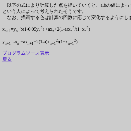
以下の式により計算した点を描いていくと、a,bの値によ
という人によって考えられたそうです。
なお、描画する色は計算の回数に応じて変化するようにし
2
2
2
x
=y
+b(1-0.05y
) +ax
+2(1-a)x
/(1+x
)
n+1
n
n
n
n
n
2
2
y
=-x
+ax
+2(1-a)x
/(1+x
)
n+1
n
n+1
n+1
n+1
プログラムソース表示
戻る