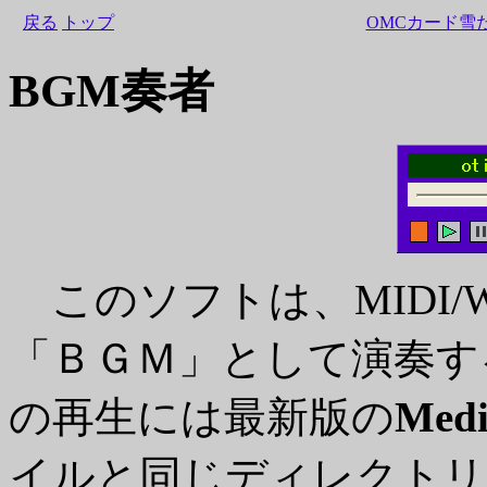
戻る
トップ
OMCカード雪
BGM奏者
このソフトは、MIDI/W
「ＢＧＭ」として演奏す
の再生には最新版の
Medi
イルと同じディレクトリ