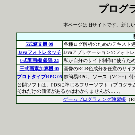
プログ
本ページは旧サイトです。新し
5式濾文機 09
各種ログ解析のためのテキスト
Javaフォトレタッチ
Javaアプリケーションのフォト
0式調画機 銀猫 24
私が自分のサイト制作に使うために
三式画素加算機 05
画像のRGB色成分を任意のサイ
プロトタイプRPG 05
超簡易RPG。ソース（VC++）
公開ソフトは、PDSに準じるフリーソフト（プログ
それだけの価値があるかはわかりませんが……。
ゲームプログラミング練習帳
（