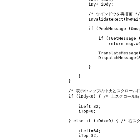
              iDy+=iDdy;

              /* ウインドウを再描画 */
              InvalidateRect(hwMain
              if (PeekMessage (&msg
                  if (!GetMessag
                      return msg.wP
                  TranslateMessage(
                  DispatchMessage(&
              }

          }

      }

      /* 表示中マップの中央とスクロール
      if (iDdy<0) { /* 上スクロール時 
          iLeft=32;

          iTop=0;

      } else if (iDdx>0) { /* 右
          iLeft=64;

          iTop=32;
