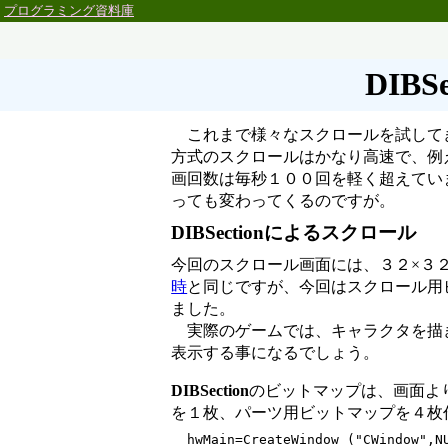
プログラミング資料庫
DIB
これまで様々なスクロールを試して
方式のスクロールはかなり高速で、例
画回数は毎秒１００回を軽く超えてい
っても変わってくるのですが。
DIBSectionによるスクロール
今回のスクロール画面には、３２×３
時
と同じですが、今回はスクロール用
ました。
実際のゲームでは、キャラクタを描き
表示する事になるでしょう。
DIBSection
のビットマップは、画面よ
を１枚、パーツ用ビットマップを４枚
  hwMain=CreateWindow ("CWindow",NU