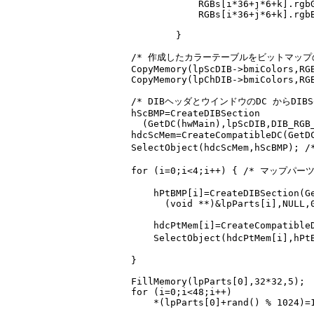
              RGBs[i*36+j*6+k].rgbG
              RGBs[i*36+j*6+k].rgbB
          }

  /* 作成したカラーテーブルをビットマップ
  CopyMemory(lpScDIB->bmiColors,RGB
  CopyMemory(lpChDIB->bmiColors,RGB
  /* DIBヘッダとウインドウのDC からDIBSe
  hScBMP=CreateDIBSection

    (GetDC(hwMain),lpScDIB,DIB_RGB_
  hdcScMem=CreateCompatibleDC(Get
  SelectObject(hdcScMem,hScBMP
  for (i=0;i<4;i++) { /* マップパ
      hPtBMP[i]=CreateDIBSection(Ge
        (void **)&lpParts[i],NULL,0
      hdcPtMem[i]=CreateCompatibl
      SelectObject(hdcPtMem[i],
  }

  FillMemory(lpParts[0],32*32,5);

  for (i=0;i<48;i++)

      *(lpParts[0]+rand() % 1024)=1