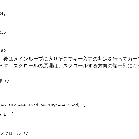
4;



15;



、後はメインループに入りそこでキー入力の判定を行ってカー
ます。スクロールの原理は、スクロールする方向の端一列にキ
 */

&& iDx!=64-iScd && iDy!=64-iScd) {

+1) {

;

てスクロール */
