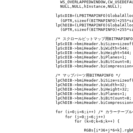
    WS_OVERLAPPEDWINDOW,CW_USEDEFAU
    NULL,NULL,hInstance,NULL);

  lpScDIB=(LPBITMAPINFO)GlobalA
    (GPTR,sizeof(BITMAPINFO)+255*si
  lpChDIB=(LPBITMAPINFO)GlobalAlloc
    (GPTR,sizeof(BITMAPINFO)+255*si
  /* スクロールビットマップ用BITMAPINFO 
  lpScDIB->bmiHeader.biSize=sizeof(
  lpScDIB->bmiHeader.biWidth=544;

  lpScDIB->bmiHeader.biHeight=544;

  lpScDIB->bmiHeader.biPlanes=1;

  lpScDIB->bmiHeader.biBitCount=8;

  lpScDIB->bmiHeader.biCompression=
  /* マップパーツ用BITMAPINFO */

  lpChDIB->bmiHeader.biSize=sizeof(
  lpChDIB->bmiHeader.biWidth=32;

  lpChDIB->bmiHeader.biHeight=32;

  lpChDIB->bmiHeader.biPlanes=1;

  lpChDIB->bmiHeader.biBitCount=8;

  lpChDIB->bmiHeader.biCompression=
  for (i=0;i<6;i++) /* カラーテーブル
      for (j=0;j<6;j++)

          for (k=0;k<6;k++) {

              RGBs[i*36+j*6+k].rgbR