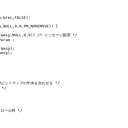


,&rec,FALSE);

,NULL,0,0,PM_NOREMOVE)) {

e (&msg,NULL,0,0)) /* メッセージ処理 */

aram ;

&msg);

msg);

用ビットマップの中央を合わせる */

*/

スクロール時 */
