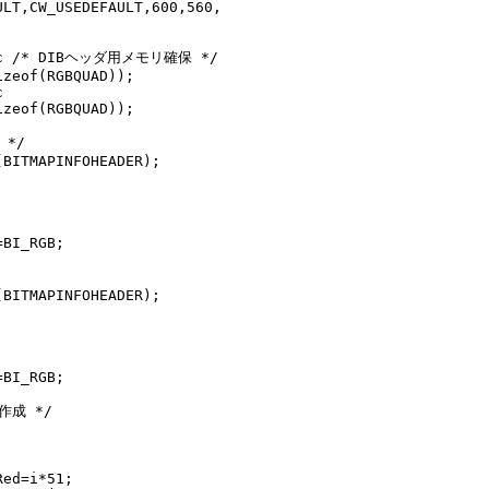
LT,CW_USEDEFAULT,600,560,

lloc /* DIBヘッダ用メモリ確保 */

zeof(RGBQUAD));



zeof(RGBQUAD));

*/

BITMAPINFOHEADER);

BI_RGB;

BITMAPINFOHEADER);

BI_RGB;

作成 */

ed=i*51;
