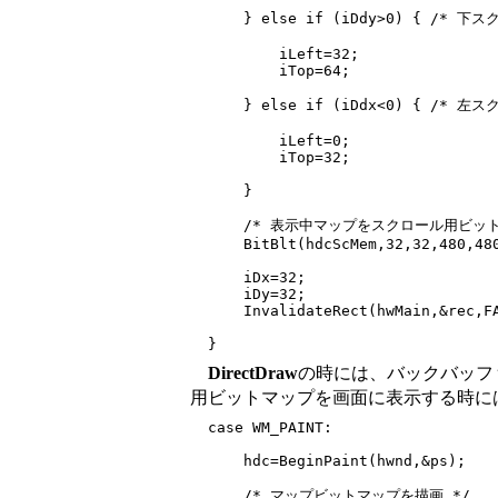
      } else if (iDdy>0) { /* 下
          iLeft=32;

          iTop=64;

      } else if (iDdx<0) { /* 左
          iLeft=0;

          iTop=32;

      }

      /* 表示中マップをスクロール用ビッ
      BitBlt(hdcScMem,32,32,480,480
      iDx=32;

      iDy=32;

      InvalidateRect(hwMain,&rec,FA
DirectDraw
の時には、バックバッフ
用ビットマップを画面に表示する時に
  case WM_PAINT:

      hdc=BeginPaint(hwnd,&ps);

      /* マップビットマップを描画 */
