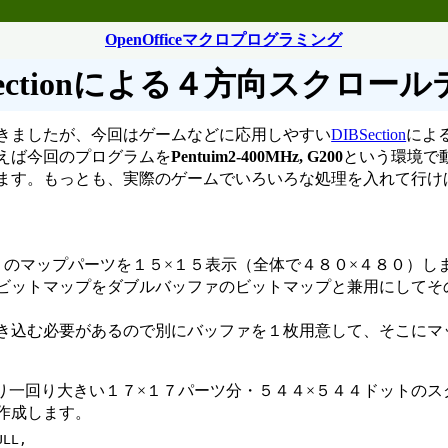
OpenOfficeマクロプログラミング
Sectionによる４方向スクロー
きましたが、今回はゲームなどに応用しやすい
DIBSection
によ
えば今回のプログラムを
Pentuim2-400MHz, G200
という環境で
ます。もっとも、実際のゲームでいろいろな処理を入れて行け
２のマップパーツを１５×１５表示（全体で４８０×４８０）し
ビットマップをダブルバッファのビットマップと兼用にしてそ
込む必要があるので別にバッファを１枚用意して、そこにマ
り一回り大きい１７×１７パーツ分・５４４×５４４ドットのス
作成します。
LL,
