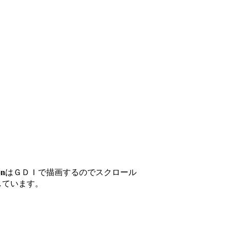
on
はＧＤＩで描画するのでスクロール
しています。