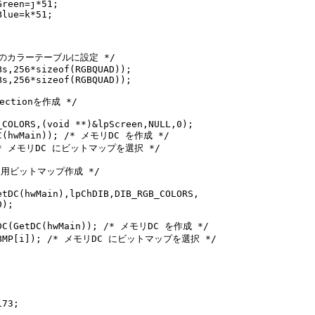
reen=j*51;

lue=k*51;

のカラーテーブルに設定 */

s,256*sizeof(RGBQUAD));

s,256*sizeof(RGBQUAD));

ctionを作成 */

COLORS,(void **)&lpScreen,NULL,0);

DC(hwMain)); /* メモリDC を作成 */

); /* メモリDC にビットマップを選択 */

ーツ用ビットマップ作成 */

tDC(hwMain),lpChDIB,DIB_RGB_COLORS,

);

eDC(GetDC(hwMain)); /* メモリDC を作成 */

hPtBMP[i]); /* メモリDC にビットマップを選択 */

73;
