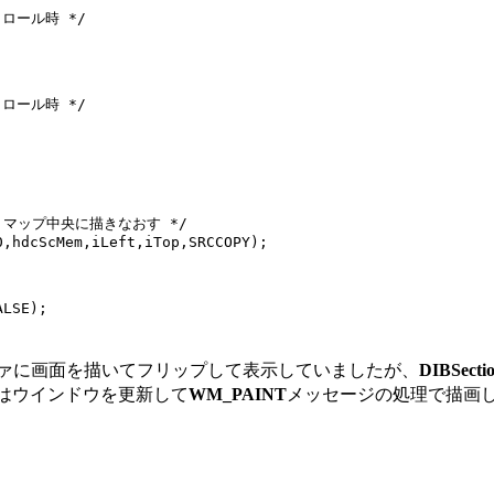
スクロール時 */

スクロール時 */

トマップ中央に描きなおす */

,hdcScMem,iLeft,iTop,SRCCOPY);

LSE);

ァに画面を描いてフリップして表示していましたが、
DIBSecti
はウインドウを更新して
WM_PAINT
メッセージの処理で描画