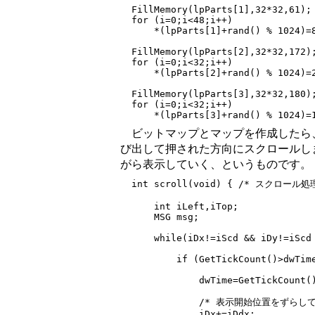
  FillMemory(lpParts[1],32*32,61);

  for (i=0;i<48;i++)

      *(lpParts[1]+rand() % 1024)=8
  FillMemory(lpParts[2],32*32,172);
  for (i=0;i<32;i++)

      *(lpParts[2]+rand() % 1024)=2
  FillMemory(lpParts[3],32*32,180);
  for (i=0;i<32;i++)

ビットマップとマップを作成したら
び出して押された方向にスクロールし
がら表示していく、というものです。
  int scroll(void) { /* スクロール処理
      int iLeft,iTop;

      MSG msg;

      while(iDx!=iScd && iDy!=iScd 
          if (GetTickCount()>dwTime
              dwTime=GetTickCount()
              /* 表示開始位置をずらし
              iDx+=iDdx;
