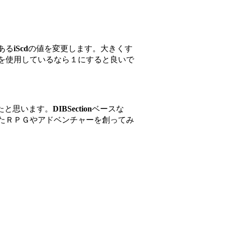
ある
iScd
の値を変更します。大きくす
を使用しているなら１にすると良いで
たと思います。
DIBSection
ベースな
たＲＰＧやアドベンチャーを創ってみ