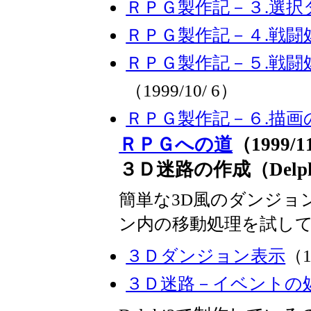
ＲＰＧ製作記－３.選
ＲＰＧ製作記－４.戦闘
ＲＰＧ製作記－５.戦
（1999/10/ 6）
ＲＰＧ製作記－６.描画
ＲＰＧへの道
（1999/1
３Ｄ迷路の作成（Delp
簡単な3D風のダンジョ
ン内の移動処理を試し
３Ｄダンジョン表示
（1
３Ｄ迷路－イベントの