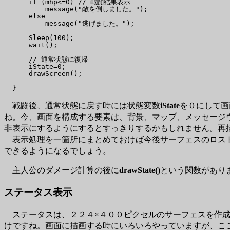
      if (mhp<=0) // 戦闘結果表示

          message("敵を倒しました。");

      else

          message("逃げました。");

      Sleep(100);

      wait();

      // 通常状態に復帰

      iState=0;

      drawScreen();

戦闘後、通常状態に戻す時には状態変数
iState
を０にして画
ね。今、画面を構成する要素は、背景、マップ、メッセージ
非表示にするようにするとすっきりするかもしれません。再
表示処理を一箇所にまとめておけば今後サーフェスのロスト
できるようになるでしょう。
主人公のダメージ計算の後に
drawState()
という関数があり
ステータス表示
ステータスは、２２４×４００ピクセルのサーフェスを作成
けですね。画面に描画する時にいろいろやっていますが、こ