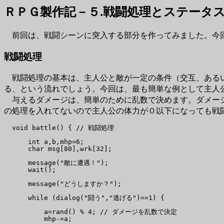
ＲＰＧ製作記－５.戦闘処理とステータ
前回は、戦闘シーンに突入する部分を作ってみました。今回
戦闘処理
戦闘処理の基本は、主人公と敵が一定の条件（交互、あるい
る、という流れでしょう。今回は、最も簡単な例として主人
与えるダメージは、簡単のために乱数で決めます。ダメージ
の処理を入れてないので主人公の体力が０以下になっても戦
  void battle() { // 戦闘処理

      int a,b,mhp=6;

      char msg[80],wrk[32];

      message("敵に遭遇！");

      wait();

      message("どうしますか？");

      while (dialog("闘う","逃げる")==1) {

          a=rand() % 4; // ダメージを乱数で決定

          mhp-=a;
