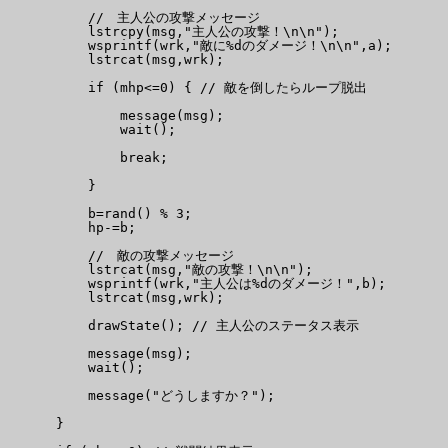
          //　主人公の攻撃メッセージ

          lstrcpy(msg,"主人公の攻撃！\n\n");

          wsprintf(wrk,"敵に%dのダメージ！\n\n",a);

          lstrcat(msg,wrk);

          if (mhp<=0) { // 敵を倒したらループ脱出

              message(msg);

              wait();

              break;

          }

          b=rand() % 3;

          hp-=b;

          //　敵の攻撃メッセージ

          lstrcat(msg,"敵の攻撃！\n\n");

          wsprintf(wrk,"主人公は%dのダメージ！",b);

          lstrcat(msg,wrk);

          drawState(); // 主人公のステータス表示

          message(msg);

          wait();

          message("どうしますか？");

      }
