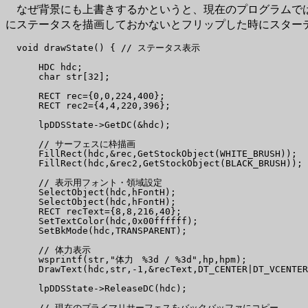
なぜ背景にも上書きするかというと、現在のプログラムでは
にステータスを描画しておかないとフリップした時にスター
  void drawState() { // ステータス表示

      HDC hdc;

      char str[32];

      RECT rec={0,0,224,400};

      RECT rec2={4,4,220,396};

      lpDDSState->GetDC(&hdc);

      // サーフェスに枠描画

      FillRect(hdc,&rec,GetStockObject(WHITE_BRUSH));

      FillRect(hdc,&rec2,GetStockObject(BLACK_BRUSH));

      // 表示用フォント・領域設定

      SelectObject(hdc,hFontH);

      SelectObject(hdc,hFontH);

      RECT recText={8,8,216,40};

      SetTextColor(hdc,0x00ffffff);

      SetBkMode(hdc,TRANSPARENT);

      // 体力表示

      wsprintf(str,"体力　%3d / %3d",hp,hpm);

      DrawText(hdc,str,-1,&recText,DT_CENTER|DT_VCENTER
      lpDDSState->ReleaseDC(hdc);

      // 現在のプライマリサーフェスをバックバッファにコピー
