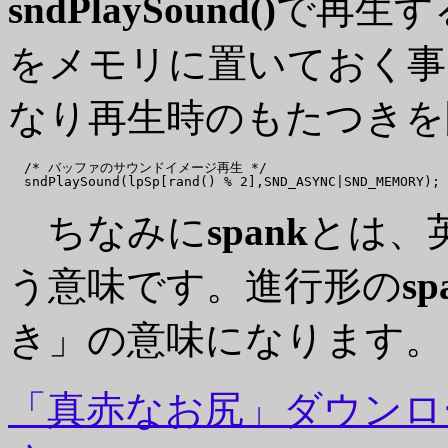
sndPlaySound()
で再生す
をメモリに置いておく事
なり再生時のもたつきを
  /* バッファのサウンドイメージ再生 */

ちなみに
spank
とは、
う意味です。進行形の
sp
き」の意味になります。
「真赤なお尻」ダウンロ