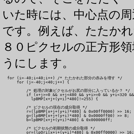
いた時には、中心点の周
です。例えば、たたかれ
８０ピクセルの正方形領
うにします。
  for (i=-40;i<40;i++) /* たたかれた部分の赤みを増す */

      for (j=-40;j<40;j++) {

          /* 処理の対象ピクセルがお尻の部分に入っているか？ */

          if (x+j>=0 && x+j<480 && y+i>=0 && y+i<320 &&

            lpBMP[x+j+(y+i)*480]!=255) {

          /* ピクセルの現在の成分取得 */

          r=(lpBMP[x+j+(y+i)*480] & 0x00ff0000) >> 16;

          g=(lpBMP[x+j+(y+i)*480] & 0x0000ff00) >> 8;

          b=lpBMP[x+j+(y+i)*480] & 0x000000ff;

          /* ピクセルの初期状態の成分取得 */

          or=(lpOri[x+j+(y+i)*480] & 0x00ff0000) >> 16;
