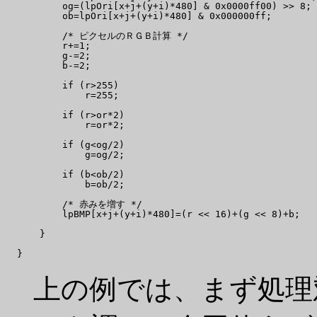
          og=(lpOri[x+j+(y+i)*480] & 0x0000ff00) >> 8;

          ob=lpOri[x+j+(y+i)*480] & 0x000000ff;

          /* ピクセルのＲＧＢ計算 */

          r+=1;

          g-=2;

          b-=2;

          if (r>255)

              r=255;

          if (r>or*2)

              r=or*2;

          if (g<og/2)

              g=og/2;

          if (b<ob/2)

              b=ob/2;

          /* 赤みを増す */

          lpBMP[x+j+(y+i)*480]=(r << 16)+(g << 8)+b;

      }

上の例では、まず処理