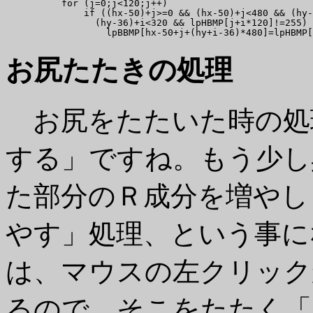
          for (j=0;j<120;j++)

              if ((hx-50)+j>=0 && (hx-50)+j<480 && (hy-
                (hy-36)+i<320 && lpHBMP[j+i*120]!=255)

お尻たたきの処理
お尻をたたいた時の処
する」ですね。もう少し
た部分のＲ成分を増やし
やす」処理、という事に
は、マウスの左クリック
るので、そこをたたく「