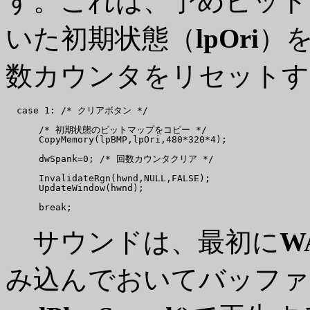
す。これは、予めビット
いた初期状態（
lpOri
）
数カウンタをリセットす
  case 1: /* クリアボタン */

      /* 初期状態のビットマップをコピー */

      CopyMemory(lpBMP,lpOri,480*320*4);

      dwSpank=0; /* 回数カウンタクリア */

      InvalidateRgn(hwnd,NULL,FALSE);

      UpdateWindow(hwnd);

サウンドは、最初に
W
み込んでおいてバッファ