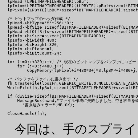
  lpHead=(LPBITMAPFILEHEADER)lpBuf;

  lpInfo=(LPBITMAPINFOHEADER)((LPBYTE)lpBuf+sizeof(BITM
  lpPixel=(LPBYTE)lpBuf+sizeof(BITMAPFILEHEADER)+sizeof
  /* ビットマップのヘッダ作成 */

  lpHead->bfType='M'*256+'B';

  lpHead->bfSize=sizeof(BITMAPFILEHEADER)+sizeof(BITMAP
  lpHead->bfOffBits=sizeof(BITMAPFILEHEADER)+sizeof(BIT
  lpInfo->biSize=sizeof(BITMAPINFOHEADER);

  lpInfo->biWidth=480;

  lpInfo->biHeight=320;

  lpInfo->biPlanes=1;

  lpInfo->biBitCount=24;

  for (i=0;i<320;i++) /* 現在のビットマップをバッファにコピー *
      for (j=0;j<480;j++)

          CopyMemory(lpPixel+i*480*3+j*3,lpBMP+i*480+j,
  /* バッファをファイルに書き出す */

  fh=CreateFile(lpszFn,GENERIC_WRITE,0,NULL,CREATE_ALWA
  WriteFile(fh,lpBuf,sizeof(BITMAPFILEHEADER)+sizeof(BI
  if (dwSize<sizeof(BITMAPFILEHEADER)+sizeof(BITMAPINFO
      MessageBox(hwnd,"ファイル作成に失敗しました。空き容量を
        "書き込みエラー",MB_OK);

今回は、手のスプライ