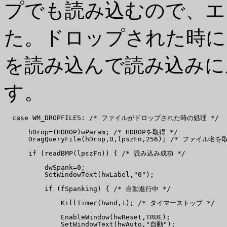
プでも読み込むので、エ
た。ドロップされた時に
を読み込んで読み込みに
す。
  case WM_DROPFILES: /* ファイルがドロップされた時の処理 */

      hDrop=(HDROP)wParam; /* HDROPを取得 */

      DragQueryFile(hDrop,0,lpszFn,256); /* ファイル名を取
      if (readBMP(lpszFn)) { /* 読み込み成功 */

          dwSpank=0;

          SetWindowText(hwLabel,"0");

          if (fSpanking) { /* 自動進行中 */

              KillTimer(hwnd,1); /* タイマーストップ */

              EnableWindow(hwReset,TRUE);

              SetWindowText(hwAuto,"自動");
