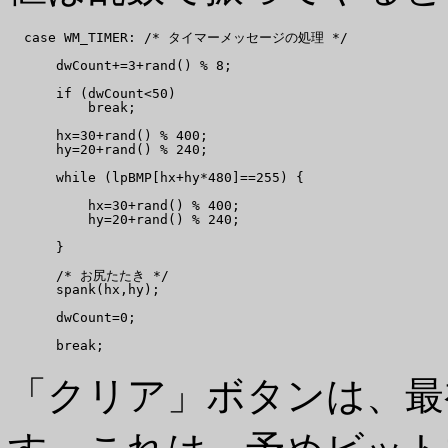
  case WM_TIMER: /* タイマーメッセージの処理 */

      dwCount+=3+rand() % 8;

      if (dwCount<50)

          break;

      hx=30+rand() % 400;

      hy=20+rand() % 240;

      while (lpBMP[hx+hy*480]==255) {

          hx=30+rand() % 400;

          hy=20+rand() % 240;

      }

      /* お尻たたき */

      spank(hx,hy);

      dwCount=0;

「クリア」ボタンは、最