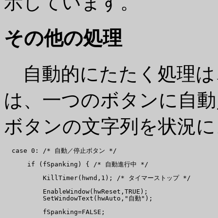
示しています。
その他の処理
自動的にたたく処理は
は、一つのボタンに自動
ボタンの文字列を状況に
  case 0: /* 自動／停止ボタン */

      if (fSpanking) { /* 自動進行中 */

          KillTimer(hwnd,1); /* タイマーストップ */

          EnableWindow(hwReset,TRUE);

          SetWindowText(hwAuto,"自動");

          fSpanking=FALSE;
