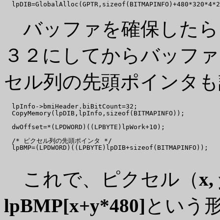
バッファを確保したら
３２にしてからバッファ
セル列の先頭ポインタも
  lpInfo->bmiHeader.biBitCount=32;

  CopyMemory(lpDIB,lpInfo,sizeof(BITMAPINFO));

  dwOffset=*(LPDWORD)((LPBYTE)lpWork+10);

  /* ピクセル列の先頭ポインタ */

  lpBMP=(LPDWORD)((LPBYTE)lpDIB+sizeof(BITMAPINFO));

これで、ピクセル（
x,
lpBMP[x+y*480]
という