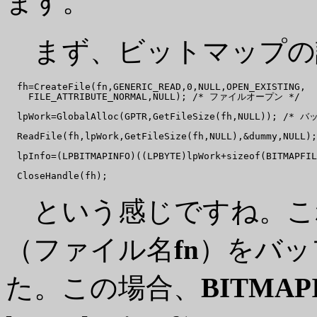
ます。
まず、ビットマップの
  fh=CreateFile(fn,GENERIC_READ,0,NULL,OPEN_EXISTING,

    FILE_ATTRIBUTE_NORMAL,NULL); /* ファイルオープン */

  lpWork=GlobalAlloc(GPTR,GetFileSize(fh,NULL)); /* 
  ReadFile(fh,lpWork,GetFileSize(fh,NULL),&dummy,NULL);

  lpInfo=(LPBITMAPINFO)((LPBYTE)lpWork+sizeof(BITMAPFIL
という感じですね。こ
（ファイル名
fn
）をバッ
た。この場合、
BITMAP