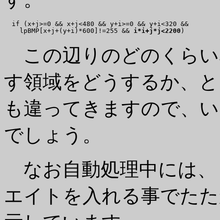
  if (x+j>=0 && x+j<480 && y+i>=0 && y+i<320 &&

    lpBMP[x+j+(y+i)*600]!=255 && 
i*i+j*j<2200
この辺りのどのくらい
す領域をどうするか、と
も違ってきますので、い
でしょう。
なお自動処理中には、
エイトを入れる事でたた