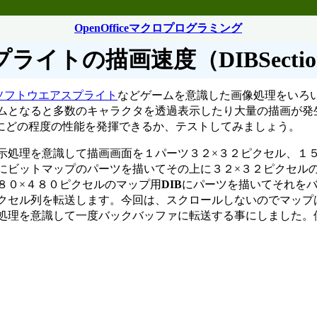
OpenOfficeマクロプログラミング
プライトの描画速度（DIBSectio
ソフトウエアスプライト
などゲームを意識した画像処理をいろ
ムとなると多数のキャラクタを透過表示したり大量の描画が発
にどの程度の性能を発揮できるか、テストしてみましょう。
示処理を意識して描画画面を１パーツ３２×３２ピクセル、１５
にビットマップのパーツを描いてその上に３２×３２ピクセル
８０×４８０ピクセルのマップ用
DIB
にパーツを描いてそれを
クセル列を転送します。今回は、スクロールしないのでマップ
処理を意識して一度バックバッファに転送する事にしました。