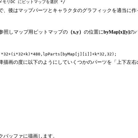
で、後はマップパーツとキャラクタのグラフィックを適当に作
参照しマップ用ビットマップの
（x,y）
の位置に
byMap[x][y]
の
降描画の度に以下のようにしていくつかのパーツを「上下左右
クバッファに描画します。