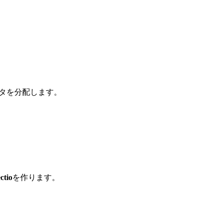
タを分配します。
ctio
を作ります。