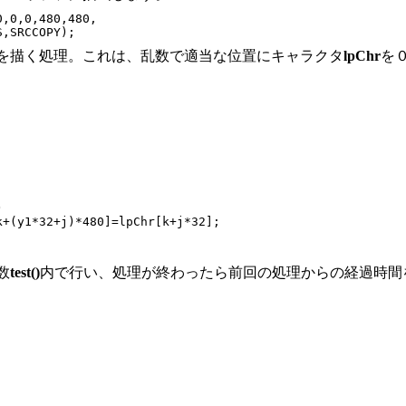
,0,0,480,480,

を描く処理。これは、乱数で適当な位置にキャラクタ
lpChr
を


+(y1*32+j)*480]=lpChr[k+j*32];

数
test()
内で行い、処理が終わったら前回の処理からの経過時間