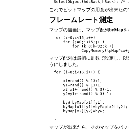
これでビットマップの用意が出来たの
フレームレート測定
マップの描画は、マップ配列
byMap
を
  for (i=0;i<15;i++)

      for (j=0;j<15;j++)

          for (k=0;k<32;k++)

マップ配列は最初に乱数で設定し、以
うにしました。
  for (i=0;i<16;i++) {

      x1=rand() % 13+1;

      y1=rand() % 13+1;

      x2=x1+(rand() % 3)-1;

      y2=y1+(rand() % 3)-1;

      byW=byMap[x1][y1];

      byMap[x1][y1]=byMap[x2][y2];

      byMap[x2][y2]=byW;

マップが出来たら、そのマップをバッ