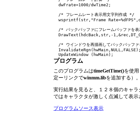
  dwFrate=1000/dwTime2;

  /* フレームレート表示用文字列作成 */

  wsprintf(str,"Frame Rate=%dFPS",d
  /* バックバッファにフレームバッファを表示
  DrawText(hdcBack,str,-1,&rec,DT_C
  /* ウインドウを再描画してバックバッファを
  InvalidateRgn(hwMain,NULL,FALSE);
プログラム
このプログラムは
timeGetTime()
を使用
定ーリンクで
winmm.lib
を追加する）
実行結果を見ると、１２８個のキャラ
ではキャラクタが激しく点滅して表示
プログラムソース表示