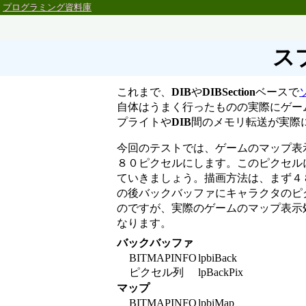
プログラミング資料庫
ス
これまで、
DIB
や
DIBSection
ベースで
自体はうまく行ったものの実際にゲー
プライトや
DIB
間のメモリ転送が実際
今回のテストでは、ゲームのマップ表
８０ピクセルにします。このピクセル
ていきましょう。描画方法は、まず４
の後バックバッファにキャラクタのピ
のですが、実際のゲームのマップ表示
なります。
バックバッファ
BITMAPINFO
lpbiBack
ピクセル列
lpBackPix
マップ
BITMAPINFO
lpbiMap