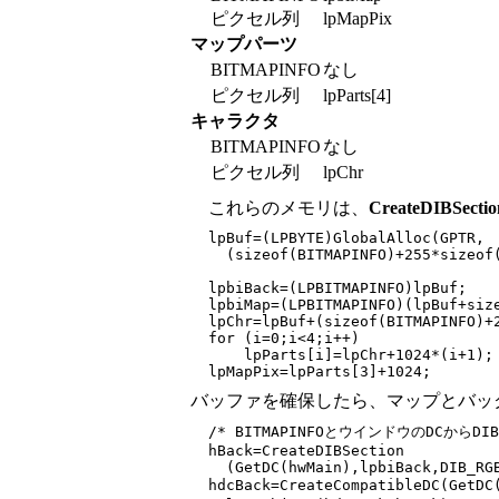
ピクセル列
lpMapPix
マップパーツ
BITMAPINFO
なし
ピクセル列
lpParts[4]
キャラクタ
BITMAPINFO
なし
ピクセル列
lpChr
これらのメモリは、
CreateDIBSectio
  lpBuf=(LPBYTE)GlobalAlloc(GPTR,

    (sizeof(BITMAPINFO)+255*sizeof(
  lpbiBack=(LPBITMAPINFO)lpBuf;

  lpbiMap=(LPBITMAPINFO)(lpBuf+size
  lpChr=lpBuf+(sizeof(BITMAPINFO)+2
  for (i=0;i<4;i++)

      lpParts[i]=lpChr+1024*(i+1);

バッファを確保したら、マップとバッ
  /* BITMAPINFOとウインドウのDCからDIBS
  hBack=CreateDIBSection

    (GetDC(hwMain),lpbiBack,DIB_RGB
  hdcBack=CreateCompatibleDC(GetD