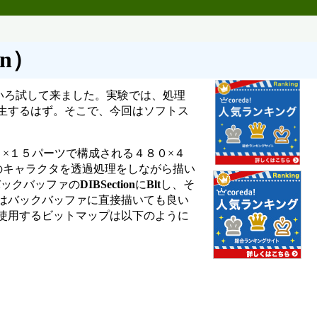
n）
いろ試して来ました。実験では、処理
生するはず。そこで、今回はソフトス
×１５パーツで構成される４８０×４
のキャラクタを透過処理をしながら描い
バックバッファの
DIBSection
に
Blt
し、そ
はバックバッファに直接描いても良い
使用するビットマップは以下のように