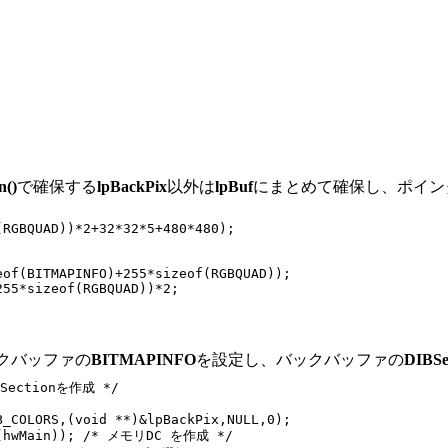
n()
で確保する
lpBackPix
以外は
lpBuf
にまとめて確保し、ポイン
RGBQUAD))*2+32*32*5+480*480);

of(BITMAPINFO)+255*sizeof(RGBQUAD));

55*sizeof(RGBQUAD))*2;

クバッファの
BITMAPINFO
を設定し、バックバッファの
DIBSe
ectionを作成 */

_COLORS,(void **)&lpBackPix,NULL,0);

C(hwMain)); /* メモリDC を作成 */
