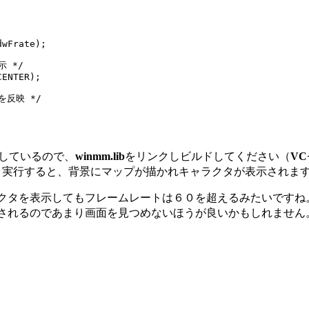
wFrate);

 */

ENTER);

反映 */



しているので、
winmm.lib
をリンクしビルドしてください（
VC
。実行すると、背景にマップが描かれキャラクタが表示されま
クタを表示してもフレームレートは６０を超えるみたいですね
されるのであまり画面を見つめないほうが良いかもしれません