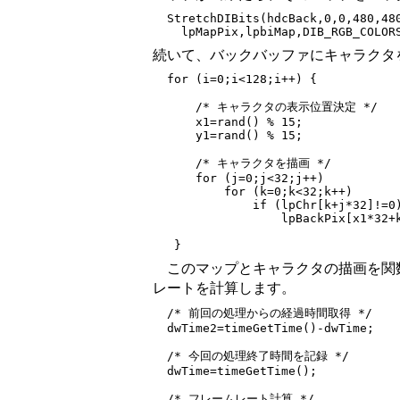
  StretchDIBits(hdcBack,0,0,480,480
続いて、バックバッファにキャラクタ
  for (i=0;i<128;i++) {

      /* キャラクタの表示位置決定 */

      x1=rand() % 15;

      y1=rand() % 15;

      /* キャラクタを描画 */

      for (j=0;j<32;j++)

          for (k=0;k<32;k++)

              if (lpChr[k+j*32]!=0)
                  lpBackPix[x1*32+k
このマップとキャラクタの描画を関
レートを計算します。
  /* 前回の処理からの経過時間取得 */

  dwTime2=timeGetTime()-dwTime;

  /* 今回の処理終了時間を記録 */

  dwTime=timeGetTime();

  /* フレームレート計算 */
